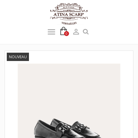

0
NOUVEAU