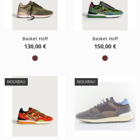
Basket Hoff
Basket Hoff
Prix
Prix
130,00 €
150,00 €
Marron
Marron
NOUVEAU
NOUVEAU