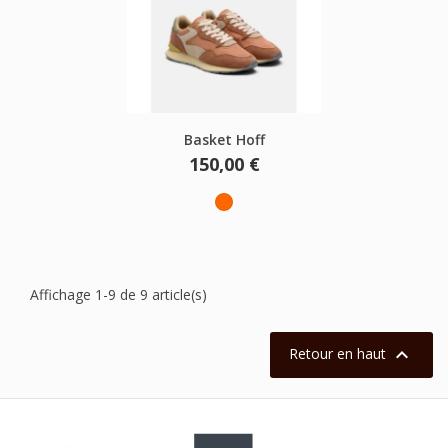
Basket Hoff
Prix
150,00 €
Orange
Affichage 1-9 de 9 article(s)

Retour en haut