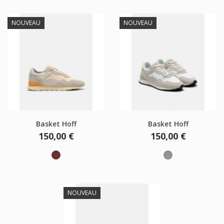
NOUVEAU
NOUVEAU
Basket Hoff
Basket Hoff
Prix
Prix
150,00 €
150,00 €
Marron
Gris
NOUVEAU