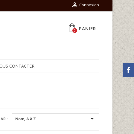

Connexion
PANIER
0
OUS CONTACTER

AR :
Nom, A à Z