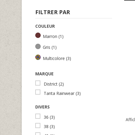
FILTRER PAR
COULEUR
Marron
(1)
Gris
(1)
Multicolore
(3)
MARQUE
District
(2)
Tanta Rainwear
(3)
DIVERS
36
(3)
Affic
38
(3)