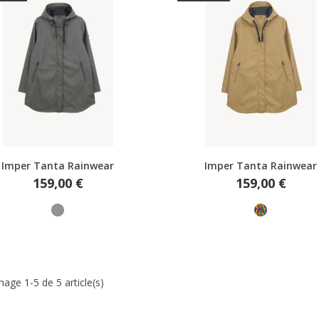
Aperçu rapide
Aperçu rapide
Imper Tanta Rainwear
Imper Tanta Rainwear
Prix
Prix
159,00 €
159,00 €
Gris
Multicolore
hage 1-5 de 5 article(s)