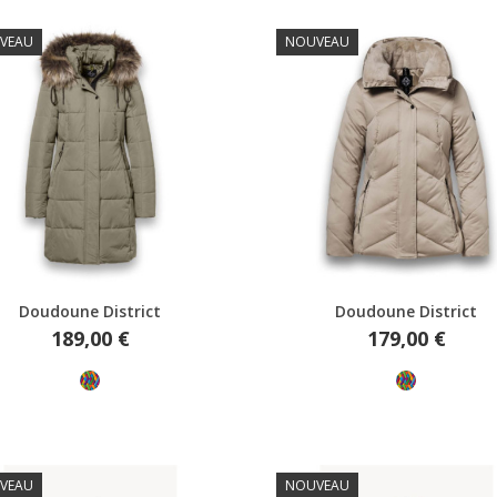
VEAU
NOUVEAU
Aperçu rapide
Aperçu rapide
Doudoune District
Doudoune District
Prix
Prix
189,00 €
179,00 €
Multicolore
Multicolore
VEAU
NOUVEAU