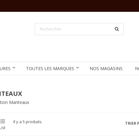
URES
TOUTES LES MARQUES
NOS MAGASINS
N
TEAUX
ption Manteaux

Il y a 5 produits.
TRIER P
List