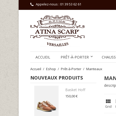
Appelez-nous :
01 39 53 62 61
ACCUEIL
PRÊT-À-PORTER
CHAUSS
Accueil
Eshop
Prêt-à-Porter
Manteaux
NOUVEAUX PRODUITS
MAN
descri
Basket Hoff
150,00 €

Grid