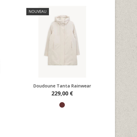
NOUVEAU
Aperçu rapide
Doudoune Tanta Rainwear
Prix
229,00 €
Marron