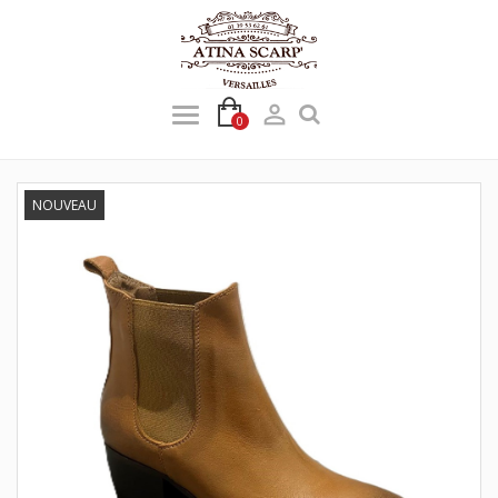

0
NOUVEAU