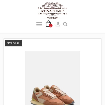

0
NOUVEAU