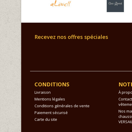
Recevez nos offres spéciales
CONDITIONS
NOTR
Livraison
À prop
Mentions légales
Contact
vêteme
Conditions générales de vente
Nos mag
Paiement sécurisé
chauss
Carte du site
VERSAI