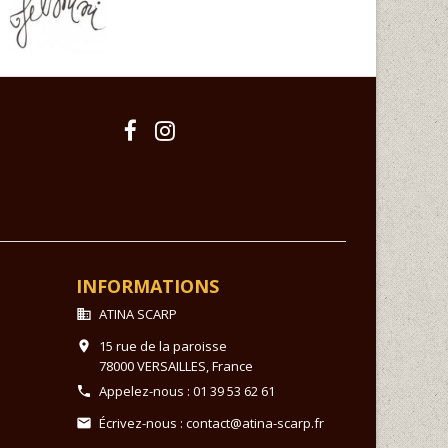
INFORMATIONS
ATINA SCARP

15 rue de la paroisse

78000 VERSAILLES,
France
Appelez-nous :
01 39 53 62 61

Écrivez-nous :
contact@atina-scarp.fr
