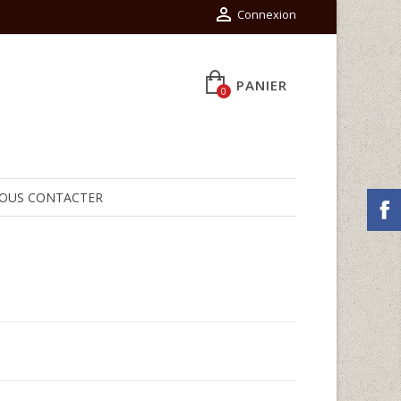

Connexion
PANIER
0
OUS CONTACTER